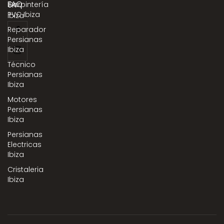
FAQ
Carpintería
en
PVC Ibiza
Ibiza
Reparador
Persianas
Ibiza
Técnico
Persianas
Ibiza
Motores
Persianas
Ibiza
Persianas
Electricas
Ibiza
Cristaleria
Ibiza