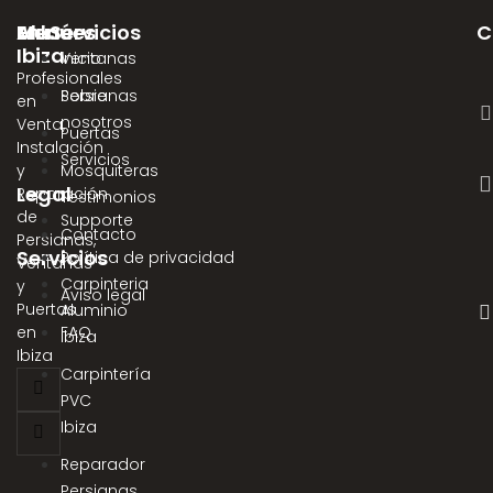
AluServicios
Menú
Enlaces
C
Ibiza
Inicio
Ventanas
Profesionales
Sobre
Persianas
en
nosotros
Venta,
Puertas
Instalación
Servicios
y
Mosquiteras
Legal
Reparación
Testimonios
de
Supporte
Contacto
Persianas,
Servicios
Política de privacidad
Ventanas
Carpinteria
y
Aviso legal
Puertas
Aluminio
en
FAQ
Ibiza
Ibiza
Carpintería
PVC
Ibiza
Reparador
Persianas