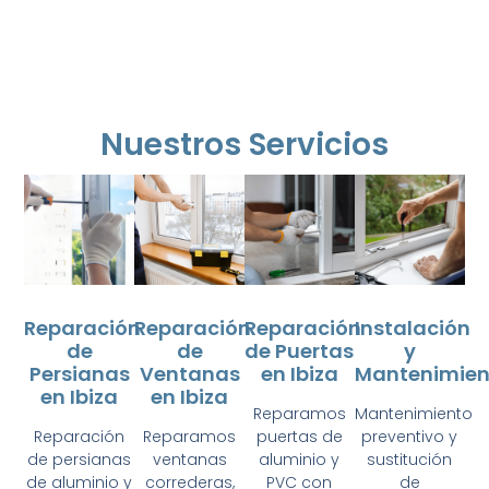
Nuestros Servicios
Reparación
Reparación
Reparación
Instalación
de
de
de Puertas
y
Persianas
Ventanas
en Ibiza
Mantenimien
en Ibiza
en Ibiza
Reparamos
Mantenimiento
Reparación
Reparamos
puertas de
preventivo y
de persianas
ventanas
aluminio y
sustitución
de aluminio y
correderas,
PVC con
de