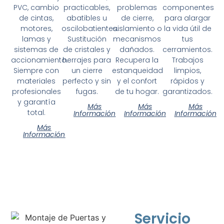
PVC, cambio
practicables,
problemas
componentes
de cintas,
abatibles u
de cierre,
para alargar
motores,
oscilobatientes.
aislamiento o
la vida útil de
lamas y
Sustitución
mecanismos
tus
sistemas de
de cristales y
dañados.
cerramientos.
accionamiento.
herrajes para
Recupera la
Trabajos
Siempre con
un cierre
estanqueidad
limpios,
materiales
perfecto y sin
y el confort
rápidos y
profesionales
fugas.
de tu hogar.
garantizados.
y garantía
Más
Más
Más
total.
Información
Información
Información
Más
Información
Servicio