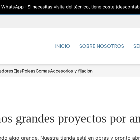
WhatsApp · Si necesitas visita del técnico, tiene coste (descontab
INICIO
SOBRE NOSOTROS
SE
edores
Ejes
Poleas
Gomas
Accesorios y fijación
s grandes proyectos por a
do algo grande. Nuestra tienda está en obras y pronto abr