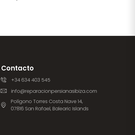
Contacto
+34 634 403 545
info@reparacionpersianasibiza.com
Polígono Torres Costa Nave 14,
07816 San Rafael, Balearic Islands