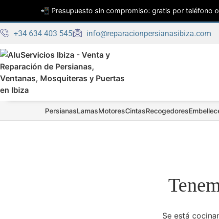
📲 Presupuesto sin compromiso: gratis por teléfono o 
+34 634 403 545
info@reparacionpersianasibiza.com
Persianas
Lamas
Motores
Cintas
Recogedores
Embellec
Tenemo
Se está cocinan