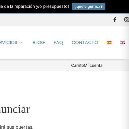
le de la reparación y/o presupuesto)
¿qué significa?
RVICIOS
BLOG
FAQ
CONTACTO
Carrito
Mi cuenta
nunciar
irá sus puertas.