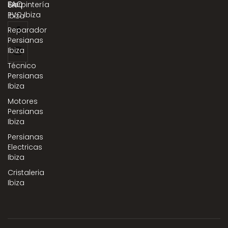
FAQ
Carpintería
en
PVC Ibiza
Ibiza
Reparador
Persianas
Ibiza
Técnico
Persianas
Ibiza
Motores
Persianas
Ibiza
Persianas
Electricas
Ibiza
Cristaleria
Ibiza