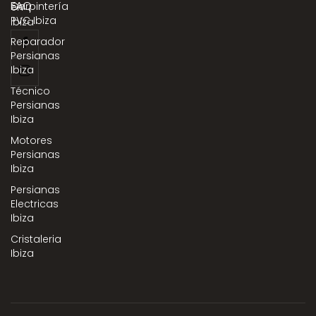
FAQ
Carpintería
en
PVC Ibiza
Ibiza
Reparador
Persianas
Ibiza
Técnico
Persianas
Ibiza
Motores
Persianas
Ibiza
Persianas
Electricas
Ibiza
Cristaleria
Ibiza