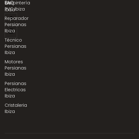
FAQ
Carpintería
en
PVC Ibiza
Ibiza
Reparador
Persianas
Ibiza
Técnico
Persianas
Ibiza
Motores
Persianas
Ibiza
Persianas
Electricas
Ibiza
Cristaleria
Ibiza